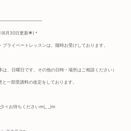
——————————
(
6
月
30
日更新
🌟
)＊
・プライベートレッスンは、随時お受けしております。
本は、日曜日です。その他の日時・場所はご相談ください）
更と一部受講料の改定をしております。
少々お待ちください
m
(
_ _
)
m