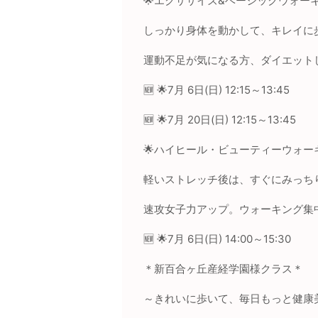
🌟
エクササイズ
&
ベーシックウォー
しっかり身体を動かして、キレイに
運動不足が気になる方、ダイエット
🆕
🌟
7
月
6
日(日)
12:15
～
13:45
🆕
🌟
7
月
20
日(日)
12:15
～
13:45
🌟
ハイヒール・ビューティーウォーキ
軽いストレッチ後は、すぐにみっち
速攻女子力アップ。ウォーキング集
🆕
🌟
7
月
6
日(日)
14:00
～
15:30
＊新百合ヶ丘産経学園様クラス＊
～きれいに歩いて、毎日もっと健