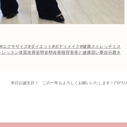
#エクササイズ
#ダイエット
#ボディメイク
#健康
ストレッチ
ミス
ト
レッスン
体質改善
姿勢
姿勢改善
猫背
美
美と健康
習い事
自分磨き
本日お誕生日！ この一年もよろしくお願いいたします！(^0^)/