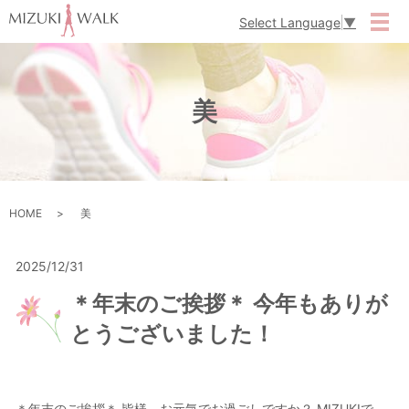
Select Language
▼
メ
美
HOME
美
2025/12/31
＊年末のご挨拶＊ 今年もありが
とうございました！
＊年末のご挨拶＊ 皆様、お元気でお過ごしですか？ MIZUKIで