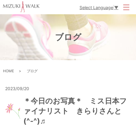
Select Language
▼
メ
ブログ
HOME
ブログ
2023/09/20
＊今日のお写真＊ ミス日本フ
ァイナリスト きらりさんと
(^-^)♬